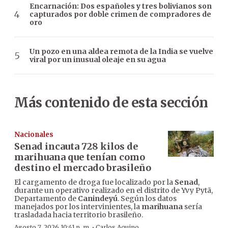
Encarnación: Dos españoles y tres bolivianos son
capturados por doble crimen de compradores de
oro
Un pozo en una aldea remota de la India se vuelve
viral por un inusual oleaje en su agua
Más contenido de esta sección
Nacionales
Senad incauta 728 kilos de
marihuana que tenían como
destino el mercado brasileño
El cargamento de droga fue localizado por la
Senad
,
durante un operativo realizado en el distrito de Yvy Pytã,
Departamento de
Canindeyú
. Según los datos
manejados por los intervinientes, la
marihuana
sería
trasladada hacia territorio brasileño.
·
Agosto 7, 2026 10:41 p. m.
Carlos Aquino