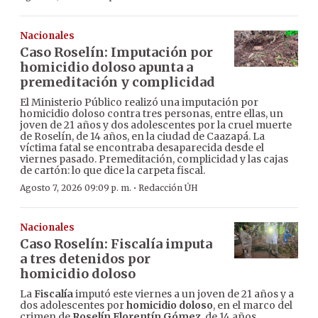
Nacionales
Caso Roselín: Imputación por
homicidio doloso apunta a
premeditación y complicidad
El Ministerio Público realizó una imputación por
homicidio doloso contra tres personas, entre ellas, un
joven de 21 años y dos adolescentes por la cruel muerte
de Roselín, de 14 años, en la ciudad de Caazapá. La
víctima fatal se encontraba desaparecida desde el
viernes pasado. Premeditación, complicidad y las cajas
de cartón: lo que dice la carpeta fiscal.
·
Agosto 7, 2026 09:09 p. m.
Redacción ÚH
Nacionales
Caso Roselín: Fiscalía imputa
a tres detenidos por
homicidio doloso
La
Fiscalía
imputó este viernes a un joven de 21 años y a
dos adolescentes por
homicidio doloso
, en el marco del
crimen de
Roselín Florentín Gómez
, de 14 años,