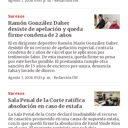
·
Agosto 7, 2026 05:47 p. m.
Redacción ÚH
Sucesos
Ramón González Daher
desiste de apelación y queda
firme condena de 2 años
El ex dirigente deportivo Ramón Mario González Daher
desistió de su recurso de apelación especial, contra la
condena de 2 años de cárcel que le aplicaron por
testimonio falso. De esta manera, queda firme su pena
por este hecho punible. El prestamista cumple otra
sanción de 15 años de encierro por usura, denuncia
falsa y lavado de dinero.
·
Agosto 7, 2026 05:11 p. m.
Redacción ÚH
Sucesos
Sala Penal de la Corte ratifica
absolución en caso de estafa
La Sala Penal de la Corte declaró inadmisible el recurso
de casación promovido en una causa de supuesta estafa,
con lo que quedó firme la absolución de Farid Yinde Ríos