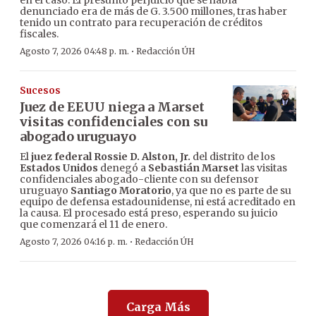
en el caso. El presunto perjuicio que se había
denunciado era de más de G. 3.500 millones, tras haber
tenido un contrato para recuperación de créditos
fiscales.
·
Agosto 7, 2026 04:48 p. m.
Redacción ÚH
Sucesos
Juez de EEUU niega a Marset
visitas confidenciales con su
abogado uruguayo
El
juez federal Rossie D. Alston, Jr.
del distrito de los
Estados Unidos
denegó a
Sebastián Marset
las visitas
confidenciales abogado-cliente con su defensor
uruguayo
Santiago Moratorio
, ya que no es parte de su
equipo de defensa estadounidense, ni está acreditado en
la causa. El procesado está preso, esperando su juicio
que comenzará el 11 de enero.
·
Agosto 7, 2026 04:16 p. m.
Redacción ÚH
Carga Más