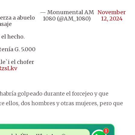
— Monumental AM
November
uerza a abuelo
1080 (@AM_1080)
12, 2024
asaje
 el hecho.
tenía G. 5.000
e`i el chofer
jRzsLkv
 habría golpeado durante el forcejeo y que
re ellos, dos hombres y otras mujeres, pero que
1