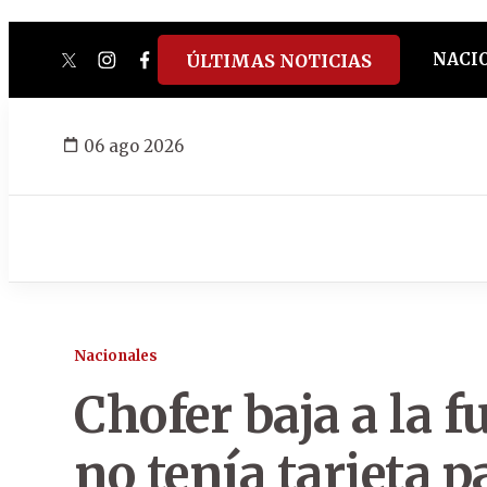
NACI
ÚLTIMAS NOTICIAS
twitter
instagram
facebook
tiktok
youtube
spotify
06 ago 2026
Nacionales
Chofer baja a la f
no tenía tarjeta p