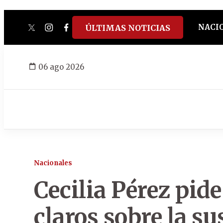
NACI
ÚLTIMAS NOTICIAS
twitter
instagram
facebook
tiktok
youtube
spotify
06 ago 2026
Nacionales
Cecilia Pérez pide
claros sobre la su