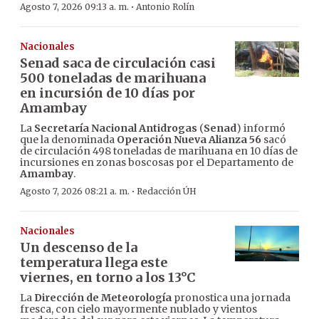
·
Agosto 7, 2026 09:13 a. m.
Antonio Rolín
Nacionales
Senad saca de circulación casi
500 toneladas de marihuana
en incursión de 10 días por
Amambay
La
Secretaría Nacional Antidrogas
(
Senad
) informó
que la denominada
Operación Nueva Alianza 56
sacó
de circulación 498 toneladas de marihuana en 10 días de
incursiones en zonas boscosas por el Departamento de
Amambay
.
·
Agosto 7, 2026 08:21 a. m.
Redacción ÚH
Nacionales
Un descenso de la
temperatura llega este
viernes, en torno a los 13°C
La
Dirección de Meteorología
pronostica una jornada
fresca, con cielo mayormente nublado y vientos