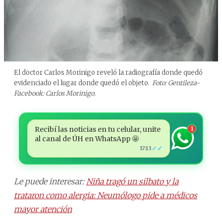
El doctor Carlos Morinigo reveló la radiografía donde quedó
evidenciado el lugar donde quedó el objeto.
Foto: Gentileza-
Facebook: Carlos Morinigo.
Recibí las noticias en tu celular, unite
1
al canal de ÚH en WhatsApp 🤩
✓✓
17:13
Le puede interesar:
Niña tragó un silbato y la
trataron como alergia: Neumólogo pide a médicos
mayor atención