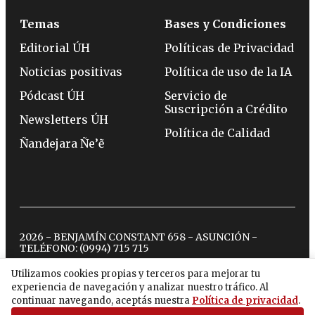
Temas
Bases y Condiciones
Editorial ÚH
Políticas de Privacidad
Noticias positivas
Política de uso de la IA
Pódcast ÚH
Servicio de
Suscripción a Crédito
Newsletters ÚH
Política de Calidad
Ñandejara Ñe’ẽ
2026 - BENJAMÍN CONSTANT 658 - ASUNCIÓN -
TELÉFONO:
(0994) 715 715
Utilizamos cookies propias y terceros para mejorar tu
experiencia de navegación y analizar nuestro tráfico. Al
twitter
instagram
facebook
tiktok
youtube
spotify
continuar navegando, aceptás nuestra
Política de privacidad
.