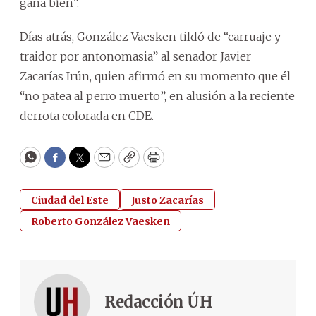
gana bien”.
Días atrás, González Vaesken tildó de “carruaje y
traidor por antonomasia” al senador Javier
Zacarías Irún, quien afirmó en su momento que él
“no patea al perro muerto”, en alusión a la reciente
derrota colorada en CDE.
WhatsApp
Facebook
Twitter
Email
Copy
Print
Ciudad del Este
Justo Zacarías
Roberto González Vaesken
Redacción ÚH