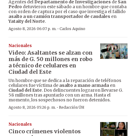
Agentes del
Departamento de Investigaciones
de
San
Pedro
detuvieron este sábado a un hombre que contaba
con orden de captura por el caso que investiga el fallido
asalto a un camión transportador de caudales
en
Yataity del Norte
.
·
Agosto 8, 2026 06:07 p. m.
Carlos Aquino
Nacionales
Video: Asaltantes se alzan con
más de G. 50 millones en robo
a técnico de celulares en
Ciudad del Este
Un hombre que se dedica a la reparación de teléfonos
celulares fue víctima de
asalto a mano armada
en
Ciudad del Este
. Dos delincuentes lograron llevarse G.
58 millones tras apuntarlo con un arma. Hasta el
momento, los sospechosos no fueron detenidos.
·
Agosto 8, 2026 05:26 p. m.
Redacción ÚH
Nacionales
Cinco crímenes violentos