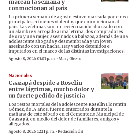
marcan la semana y
conmocionan al país
La primera semana de agosto estuvo marcada por cinco
principales crímenes violentos que conmocionan al
país. Las víctimas son un recién nacido ahorcado con
un alambre y arrojado a una letrina, dos compradores
de oro y una mujer, asesinados a balazos, además de una
adolescente ahogada y desmembrada y un joven
asesinado con un hacha. Hay varios detenidos e
imputados en el marco de las distintas investigaciones.
·
Agosto 8, 2026 03:03 p. m.
Mary Glezcu
Nacionales
Caazapá despide a Roselín
entre lágrimas, mucho dolor y
un fuerte pedido de justicia
Los restos mortales de la adolescente
Roselín
Florentín
Gómez, de 14 años, fueron enterrados durante la
mañana de este sábado en el Cementerio Municipal de
Caazapá
, en medio del dolor de familiares, amigos y
allegados.
·
Agosto 8, 2026 12:11 p. m.
Redacción ÚH