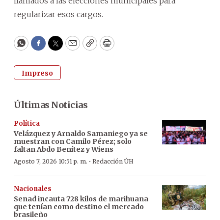
llamados a las elecciones municipales para
regularizar esos cargos.
WhatsApp
Facebook
Twitter
Email
Copy
Print
Impreso
Últimas Noticias
Política
Velázquez y Arnaldo Samaniego ya se
muestran con Camilo Pérez; solo
faltan Abdo Benítez y Wiens
·
Agosto 7, 2026 10:51 p. m.
Redacción ÚH
Nacionales
Senad incauta 728 kilos de marihuana
que tenían como destino el mercado
brasileño