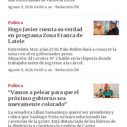
disconformidad de varios actores.
·
Agosto 9, 2026 04:00 a. m.
Redacción ÚH
Política
Hugo Javier cuenta su verdad
en programa Zona Franca de
Latele
Entrevista. Hoy, a las 21:30, Palo Rubin dará a conocer la
nota con el ex gobernador preso.
Situación. El Locutor N° 2 habló en la chipería donde
trabajaba antes de ingresar a la cárcel.
·
Agosto 9, 2026 04:00 a. m.
Redacción ÚH
Política
“Vamos a pelear para que el
próximo gobierno sea
nuevamente colorado”
La senadora Lilian Samaniego quiere ser presidenta y
critica que Santiago Peña no haya solucionado las
carencias de la gente. Está distanciada de los líderes de
la disidencia y cuestiona la gestión de Cartes.