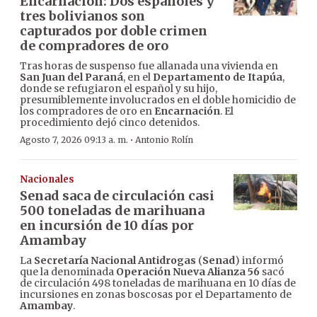
Encarnación: Dos españoles y
tres bolivianos son
capturados por doble crimen
de compradores de oro
Tras horas de suspenso fue allanada una vivienda en
San Juan del Paraná
, en el
Departamento de Itapúa
,
donde se refugiaron el español y su hijo,
presumiblemente involucrados en el doble homicidio de
los compradores de oro en
Encarnación
. El
procedimiento dejó cinco detenidos.
·
Agosto 7, 2026 09:13 a. m.
Antonio Rolín
Nacionales
Senad saca de circulación casi
500 toneladas de marihuana
en incursión de 10 días por
Amambay
La
Secretaría Nacional Antidrogas
(
Senad
) informó
que la denominada
Operación Nueva Alianza 56
sacó
de circulación 498 toneladas de marihuana en 10 días de
incursiones en zonas boscosas por el Departamento de
Amambay
.