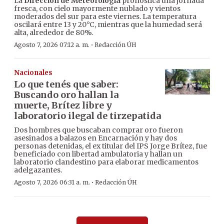
La
Dirección de Meteorología
pronostica una jornada
fresca, con cielo mayormente nublado y vientos
moderados del sur para este viernes. La temperatura
oscilará entre 13 y 20°C, mientras que la humedad será
alta, alrededor de 80%.
·
Agosto 7, 2026 07:12 a. m.
Redacción ÚH
Nacionales
Lo que tenés que saber:
Buscando oro hallan la
muerte, Brítez libre y
laboratorio ilegal de tirzepatida
Dos hombres que buscaban comprar oro fueron
asesinados a balazos en Encarnación y hay dos
personas detenidas, el ex titular del IPS Jorge Brítez, fue
beneficiado con libertad ambulatoria y hallan un
laboratorio clandestino para elaborar medicamentos
adelgazantes.
·
Agosto 7, 2026 06:31 a. m.
Redacción ÚH