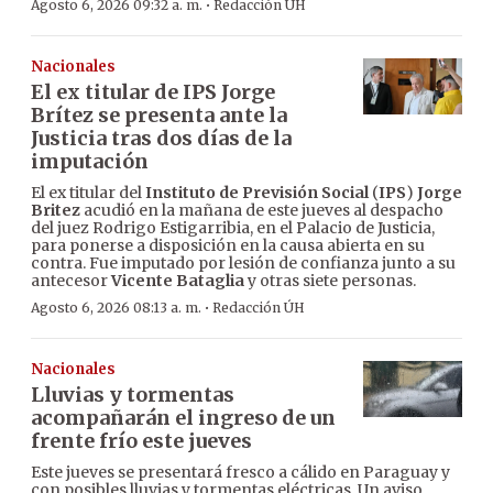
·
Agosto 6, 2026 09:32 a. m.
Redacción ÚH
Nacionales
El ex titular de IPS Jorge
Brítez se presenta ante la
Justicia tras dos días de la
imputación
El ex titular del
Instituto de Previsión Social
(
IPS
)
Jorge
Britez
acudió en la mañana de este jueves al despacho
del juez Rodrigo Estigarribia, en el Palacio de Justicia,
para ponerse a disposición en la causa abierta en su
contra. Fue imputado por lesión de confianza junto a su
antecesor
Vicente Bataglia
y otras siete personas.
·
Agosto 6, 2026 08:13 a. m.
Redacción ÚH
Nacionales
Lluvias y tormentas
acompañarán el ingreso de un
frente frío este jueves
Este jueves se presentará fresco a cálido en Paraguay y
con posibles lluvias y tormentas eléctricas. Un aviso