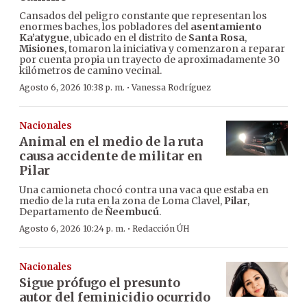
Cansados del peligro constante que representan los
enormes baches, los pobladores del
asentamiento
Ka’atygue
, ubicado en el distrito de
Santa Rosa
,
Misiones
, tomaron la iniciativa y comenzaron a reparar
por cuenta propia un trayecto de aproximadamente 30
kilómetros de camino vecinal.
·
Agosto 6, 2026 10:38 p. m.
Vanessa Rodríguez
Nacionales
Animal en el medio de la ruta
causa accidente de militar en
Pilar
Una camioneta chocó contra una vaca que estaba en
medio de la ruta en la zona de Loma Clavel,
Pilar
,
Departamento de
Ñeembucú
.
·
Agosto 6, 2026 10:24 p. m.
Redacción ÚH
Nacionales
Sigue prófugo el presunto
autor del feminicidio ocurrido