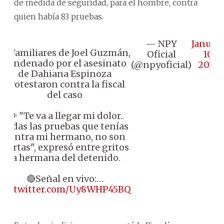
de medida de seguridad, para el hombre, contra
quien había 83 pruebas.
— NPY
Januar
📌 Familiares de Joel Guzmán,
Oficial
10,
condenado por el asesinato
(@npyoficial)
2025
de Dahiana Espinoza
protestaron contra la fiscal
del caso
🗣️ "Te va a llegar mi dolor.
Todas las pruebas que tenías
contra mi hermano, no son
ciertas", expresó entre gritos
la hermana del detenido.
🔴Señal en vivo:…
pic.twitter.com/Uy8WHP45BQ