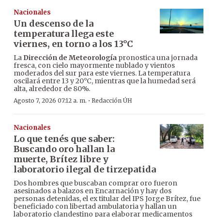
Nacionales
Un descenso de la
temperatura llega este
viernes, en torno a los 13°C
La
Dirección de Meteorología
pronostica una jornada
fresca, con cielo mayormente nublado y vientos
moderados del sur para este viernes. La temperatura
oscilará entre 13 y 20°C, mientras que la humedad será
alta, alrededor de 80%.
·
Agosto 7, 2026 07:12 a. m.
Redacción ÚH
Nacionales
Lo que tenés que saber:
Buscando oro hallan la
muerte, Brítez libre y
laboratorio ilegal de tirzepatida
Dos hombres que buscaban comprar oro fueron
asesinados a balazos en Encarnación y hay dos
personas detenidas, el ex titular del IPS Jorge Brítez, fue
beneficiado con libertad ambulatoria y hallan un
laboratorio clandestino para elaborar medicamentos