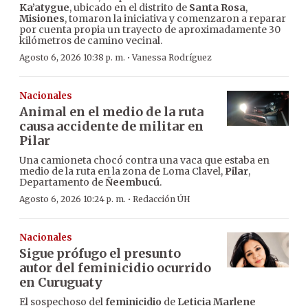
Ka’atygue
, ubicado en el distrito de
Santa Rosa
,
Misiones
, tomaron la iniciativa y comenzaron a reparar
por cuenta propia un trayecto de aproximadamente 30
kilómetros de camino vecinal.
·
Agosto 6, 2026 10:38 p. m.
Vanessa Rodríguez
Nacionales
Animal en el medio de la ruta
causa accidente de militar en
Pilar
Una camioneta chocó contra una vaca que estaba en
medio de la ruta en la zona de Loma Clavel,
Pilar
,
Departamento de
Ñeembucú
.
·
Agosto 6, 2026 10:24 p. m.
Redacción ÚH
Nacionales
Sigue prófugo el presunto
autor del feminicidio ocurrido
en Curuguaty
El sospechoso del
feminicidio
de
Leticia Marlene