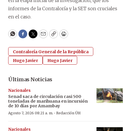
en la etapa inicial de la investigación, que los
informes de la Contraloría y la SET son cruciales
en el caso.
WhatsApp
Facebook
Twitter
Email
Copy
Print
Contraloría General de la República
Hugo Javier
Hugo Javier
Últimas Noticias
Nacionales
Senad saca de circulación casi 500
toneladas de marihuana en incursión
de 10 días por Amambay
·
Agosto 7, 2026 08:21 a. m.
Redacción ÚH
Nacionales