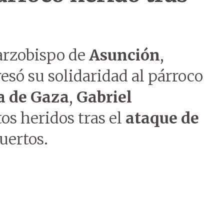
arzobispo de
Asunción
,
resó su solidaridad al párroco
ca de Gaza
,
Gabriel
tos heridos tras el
ataque de
uertos.