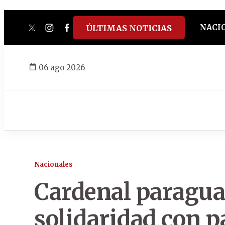
NACI
ÚLTIMAS NOTICIAS
twitter
instagram
facebook
tiktok
youtube
spotify
06 ago 2026
Nacionales
Cardenal paragua
solidaridad con p