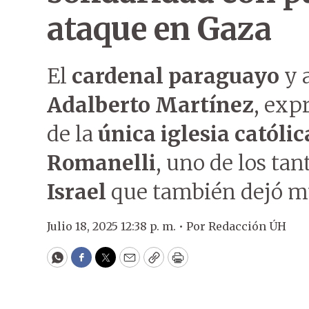
ataque en Gaza
El
cardenal paraguayo
y 
Adalberto Martínez
, exp
de la
única iglesia católi
Romanelli
, uno de los tan
Israel
que también dejó m
Julio 18, 2025 12:38 p. m. •
Por
Redacción ÚH
WhatsApp
Facebook
Twitter
Email
Copy
Print