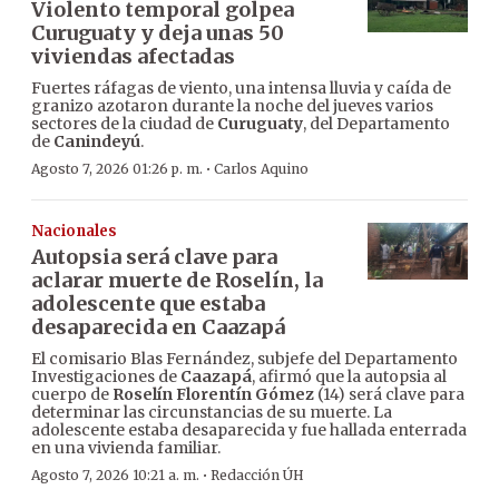
Violento temporal golpea
Curuguaty y deja unas 50
viviendas afectadas
Fuertes ráfagas de viento, una intensa lluvia y caída de
granizo azotaron durante la noche del jueves varios
sectores de la ciudad de
Curuguaty
, del Departamento
de
Canindeyú
.
·
Agosto 7, 2026 01:26 p. m.
Carlos Aquino
Nacionales
Autopsia será clave para
aclarar muerte de Roselín, la
adolescente que estaba
desaparecida en Caazapá
El comisario Blas Fernández, subjefe del Departamento
Investigaciones de
Caazapá
, afirmó que la autopsia al
cuerpo de
Roselín Florentín Gómez
(14) será clave para
determinar las circunstancias de su muerte. La
adolescente estaba desaparecida y fue hallada enterrada
en una vivienda familiar.
·
Agosto 7, 2026 10:21 a. m.
Redacción ÚH