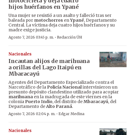
motocicleta y deja cuatro
hijos huérfanos en Ypané
Una mujer se resistió a un asalto y falleció tras ser
baleada por
motochorros
en
Ypané
, Departamento
Central. La víctima deja cuatro hijos huérfanos y su
madre exige justicia.
·
Agosto 7, 2026 03:45 p. m.
Redacción ÚH
Nacionales
Incautan alijos de marihuana
a orillas del Lago Itaipú en
Mbaracayú
Agentes del Departamento Especializado contra el
Narcotráfico de la
Policía Nacional
intervinieron un
presunto depósito clandestino utilizado para acopiar
marihuana
en la madrugada de este viernes en la
colonia
Puerto Indio
, del distrito de
Mbaracayú
, del
Departamento de
Alto Paraná
.
·
Agosto 7, 2026 02:04 p. m.
Edgar Medina
Nacionales