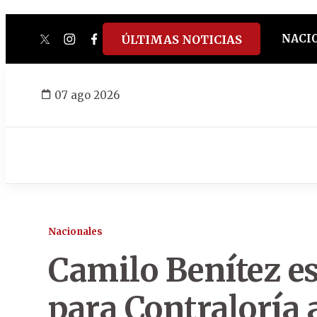
NACI
ÚLTIMAS NOTICIAS
twitter
instagram
facebook
tiktok
youtube
spotify
07 ago 2026
Nacionales
Camilo Benítez es
para Contraloría 