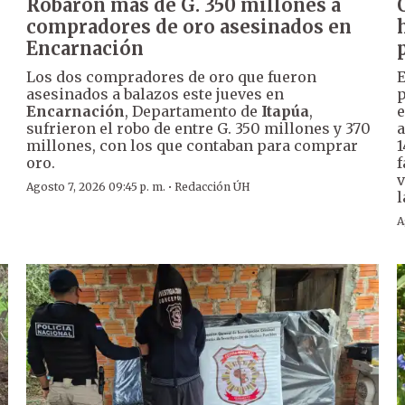
Robaron más de G. 350 millones a
compradores de oro asesinados en
Encarnación
Los dos compradores de oro que fueron
E
asesinados a balazos este jueves en
p
Encarnación
, Departamento de
Itapúa
,
e
sufrieron el robo de entre G. 350 millones y 370
a
millones, con los que contaban para comprar
1
oro.
f
v
·
Agosto 7, 2026 09:45 p. m.
Redacción ÚH
l
A