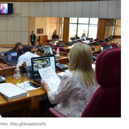
eves.
Foto: @SenadoresPy