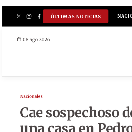
NACI
ÚLTIMAS NOTICIAS
twitter
instagram
facebook
tiktok
youtube
spotify
08 ago 2026
Nacionales
Cae sospechoso de
una casa en Pedro