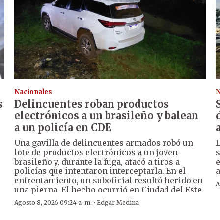
Nacionales
N
s
Delincuentes roban productos
electrónicos a un brasileño y balean
a un policía en CDE
Una gavilla de delincuentes armados robó un
L
lote de productos electrónicos a un joven
s
brasileño y, durante la fuga, atacó a tiros a
e
policías que intentaron interceptarla. En el
a
enfrentamiento, un suboficial resultó herido en
A
una pierna. El hecho ocurrió en Ciudad del Este.
·
Agosto 8, 2026 09:24 a. m.
Edgar Medina