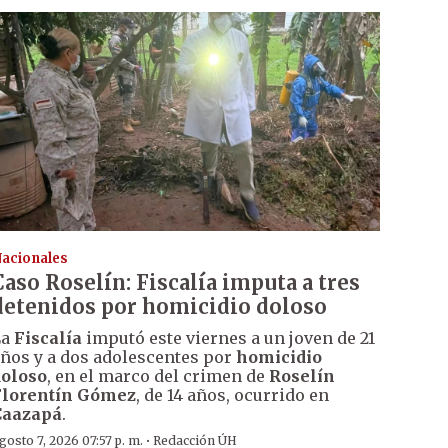
acionales
Caso Roselín: Fiscalía imputa a tres
detenidos por homicidio doloso
La
Fiscalía
imputó este viernes a un joven de 21
ños y a dos adolescentes por
homicidio
oloso
, en el marco del crimen de
Roselín
Florentín Gómez
, de 14 años, ocurrido en
Caazapá
.
·
gosto 7, 2026 07:57 p. m.
Redacción ÚH