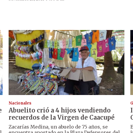
Nacionales
G
e
Abuelito crió a 4 hijos vendiendo
recuerdos de la Virgen de Caacupé
Zacarías Medina, un abuelo de 75 años, se
E
l
encuentra apostado en la Plaza Defensores del
i