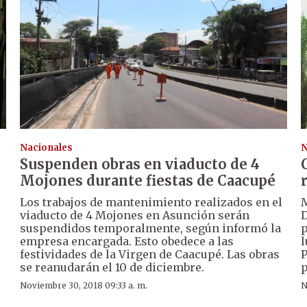
Nacionales
N
Suspenden obras en viaducto de 4
Mojones durante fiestas de Caacupé
Los trabajos de mantenimiento realizados en el
M
viaducto de 4 Mojones en Asunción serán
D
suspendidos temporalmente, según informó la
p
empresa encargada. Esto obedece a las
l
festividades de la Virgen de Caacupé. Las obras
P
se reanudarán el 10 de diciembre.
p
Noviembre 30, 2018 09:33 a. m.
N