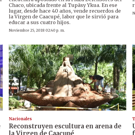
Chaco, ubicada frente al Tupãsy Ykua. En ese
r
lugar, desde hace 40 años, vende recuerdos de
N
la Virgen de Caacupé, labor que le sirvió para
educar a sus cuatro hijos.
Noviembre 25, 2018 02:40 p. m.
Nacionales
T
e
Reconstruyen escultura en arena de
la Virgen de Caacupé