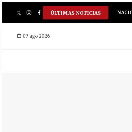
NACI
ÚLTIMAS NOTICIAS
twitter
instagram
facebook
tiktok
youtube
spotify
07 ago 2026