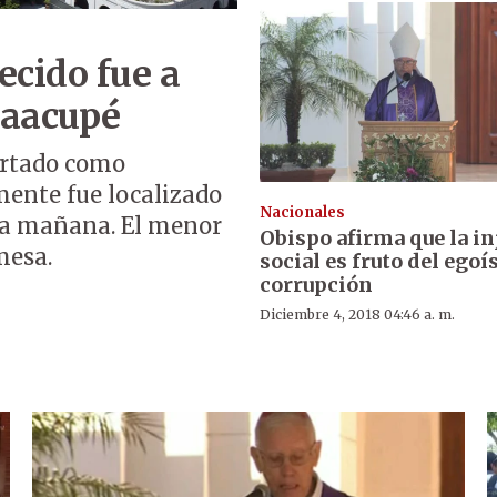
ecido fue a
Caacupé
portado como
mente fue localizado
Nacionales
la mañana. El menor
Obispo afirma que la in
mesa.
social es fruto del egoí
corrupción
Diciembre 4, 2018 04:46 a. m.