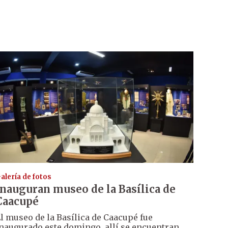
alería de fotos
Inauguran museo de la Basílica de
Caacupé
l museo de la Basílica de Caacupé fue
naugurado este domingo, allí se encuentran