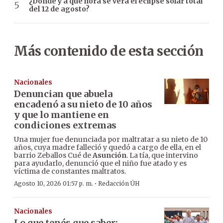
¿Dónde y a qué hora se verá el eclipse solar total
del 12 de agosto?
Más contenido de esta sección
Nacionales
Denuncian que abuela
encadenó a su nieto de 10 años
y que lo mantiene en
condiciones extremas
Una mujer fue denunciada por maltratar a su nieto de 10
años, cuya madre falleció y quedó a cargo de ella, en el
barrio Zeballos Cué de
Asunción
. La tía, que intervino
para ayudarlo, denunció que el niño fue atado y es
víctima de constantes maltratos.
·
Agosto 10, 2026 01:57 p. m.
Redacción ÚH
Nacionales
Lo que tenés que saber: