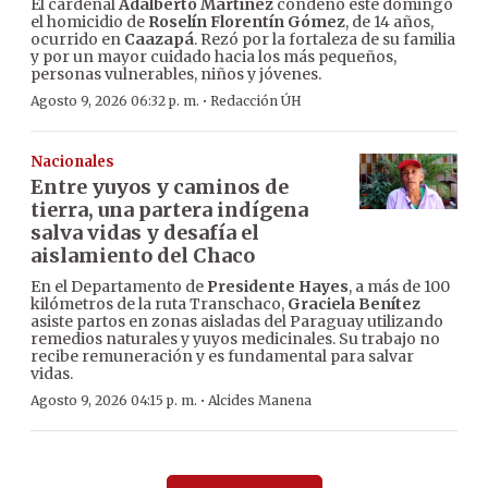
El cardenal
Adalberto Martínez
condenó este domingo
el homicidio de
Roselín Florentín Gómez
, de 14 años,
ocurrido en
Caazapá
. Rezó por la fortaleza de su familia
y por un mayor cuidado hacia los más pequeños,
personas vulnerables, niños y jóvenes.
·
Agosto 9, 2026 06:32 p. m.
Redacción ÚH
Nacionales
Entre yuyos y caminos de
tierra, una partera indígena
salva vidas y desafía el
aislamiento del Chaco
En el Departamento de
Presidente Hayes
, a más de 100
kilómetros de la ruta Transchaco,
Graciela Benítez
asiste partos en zonas aisladas del Paraguay utilizando
remedios naturales y yuyos medicinales. Su trabajo no
recibe remuneración y es fundamental para salvar
vidas.
·
Agosto 9, 2026 04:15 p. m.
Alcides Manena