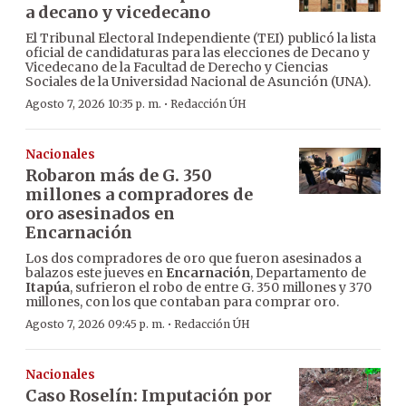
a decano y vicedecano
El Tribunal Electoral Independiente (TEI) publicó la lista
oficial de candidaturas para las elecciones de Decano y
Vicedecano de la Facultad de Derecho y Ciencias
Sociales de la Universidad Nacional de Asunción (UNA).
·
Agosto 7, 2026 10:35 p. m.
Redacción ÚH
Nacionales
Robaron más de G. 350
millones a compradores de
oro asesinados en
Encarnación
Los dos compradores de oro que fueron asesinados a
balazos este jueves en
Encarnación
, Departamento de
Itapúa
, sufrieron el robo de entre G. 350 millones y 370
millones, con los que contaban para comprar oro.
·
Agosto 7, 2026 09:45 p. m.
Redacción ÚH
Nacionales
Caso Roselín: Imputación por