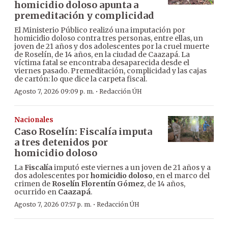
homicidio doloso apunta a
premeditación y complicidad
El Ministerio Público realizó una imputación por
homicidio doloso contra tres personas, entre ellas, un
joven de 21 años y dos adolescentes por la cruel muerte
de Roselín, de 14 años, en la ciudad de Caazapá. La
víctima fatal se encontraba desaparecida desde el
viernes pasado. Premeditación, complicidad y las cajas
de cartón: lo que dice la carpeta fiscal.
·
Agosto 7, 2026 09:09 p. m.
Redacción ÚH
Nacionales
Caso Roselín: Fiscalía imputa
a tres detenidos por
homicidio doloso
La
Fiscalía
imputó este viernes a un joven de 21 años y a
dos adolescentes por
homicidio doloso
, en el marco del
crimen de
Roselín Florentín Gómez
, de 14 años,
ocurrido en
Caazapá
.
·
Agosto 7, 2026 07:57 p. m.
Redacción ÚH