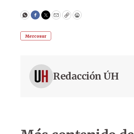
WhatsApp
Facebook
Twitter
Email
Copy
Print
Mercosur
Redacción ÚH