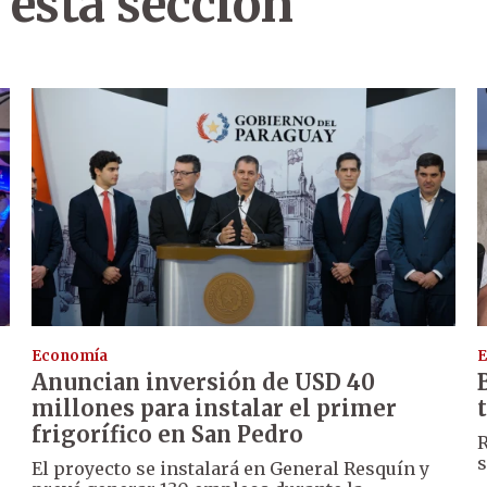
 esta sección
Economía
E
Anuncian inversión de USD 40
millones para instalar el primer
frigorífico en San Pedro
R
s
El proyecto se instalará en General Resquín y