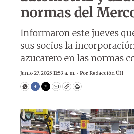
normas del Merc
Informaron este jueves que
sus socios la incorporació
azucarero en las normas c
Junio 27, 2025 11:53 a. m. •
Por
Redacción ÚH
WhatsApp
Facebook
Twitter
Email
Copy
Print