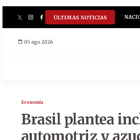
NACI
ÚLTIMAS NOTICIAS
twitter
instagram
facebook
tiktok
youtube
spotify
05 ago 2026
Economía
Brasil plantea inc
automotriz y azuc