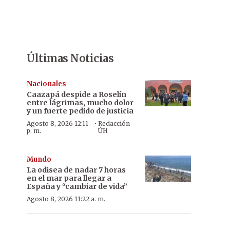
Últimas Noticias
Nacionales
Caazapá despide a Roselín
entre lágrimas, mucho dolor
y un fuerte pedido de justicia
·
Agosto 8, 2026 12:11
Redacción
p. m.
ÚH
Mundo
La odisea de nadar 7 horas
en el mar para llegar a
España y “cambiar de vida”
Agosto 8, 2026 11:22 a. m.