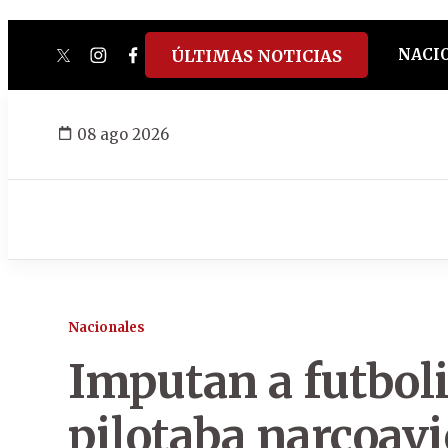
NACI
ÚLTIMAS NOTICIAS
twitter
instagram
facebook
tiktok
youtube
spotify
08 ago 2026
Nacionales
Imputan a futboli
pilotaba narcoavi