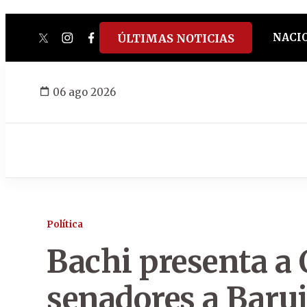
NACI
ÚLTIMAS NOTICIAS
twitter
instagram
facebook
tiktok
youtube
spotify
06 ago 2026
Política
Bachi presenta a 
senadores a Baruj