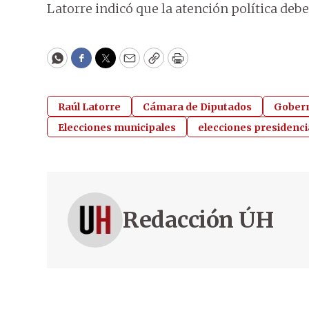
Latorre indicó que la atención política deb
WhatsApp
Facebook
Twitter
Email
Copy
Print
Raúl Latorre
Cámara de Diputados
Gobern
Elecciones municipales
elecciones presidenci
Redacción ÚH