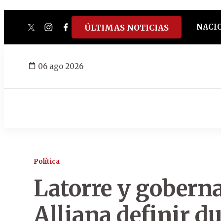
NACI
ÚLTIMAS NOTICIAS
twitter
instagram
facebook
tiktok
youtube
spotify
06 ago 2026
Política
Latorre y gobern
Alliana definir du