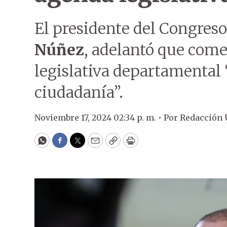
El presidente del Congres
Núñez
, adelantó que com
legislativa departamental 
ciudadanía”.
Noviembre 17, 2024 02:34 p. m. •
Por
Redacción
WhatsApp
Facebook
Twitter
Email
Copy
Print