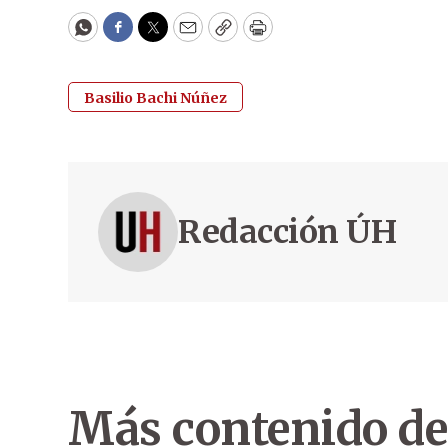
WhatsApp
Facebook
Twitter
Email
Copy
Print
Basilio Bachi Núñez
Redacción ÚH
Más contenido de