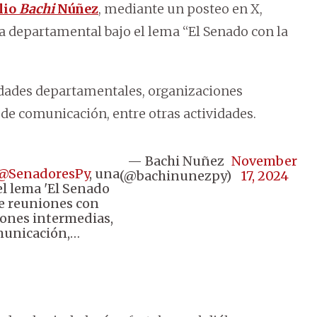
lio
Bachi
Núñez
, mediante un posteo en X,
va departamental bajo el lema “El Senado con la
idades departamentales, organizaciones
de comunicación, entre otras actividades.
— Bachi Nuñez
November
@SenadoresPy
, una
(@bachinunezpy)
17, 2024
l lema 'El Senado
ye reuniones con
ones intermedias,
omunicación,…