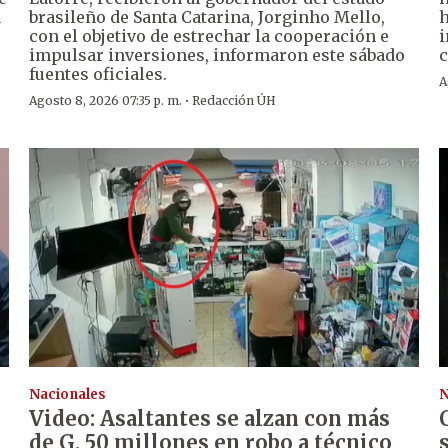
a
brasileño de Santa Catarina, Jorginho Mello,
h
con el objetivo de estrechar la cooperación e
i
impulsar inversiones, informaron este sábado
c
fuentes oficiales.
A
·
Agosto 8, 2026 07:35 p. m.
Redacción ÚH
Nacionales
N
Video: Asaltantes se alzan con más
de G. 50 millones en robo a técnico