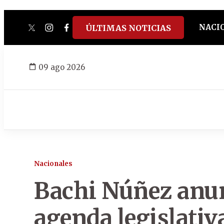
NACI
ÚLTIMAS NOTICIAS
twitter
instagram
facebook
tiktok
youtube
spotify
09 ago 2026
Nacionales
Bachi Núñez anun
agenda legislati