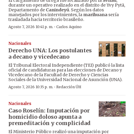
El cargamento de droga fue localizado por la
Senad
,
durante un operativo realizado en el distrito de Yvy Pytã,
Departamento de
Canindeyú
. Según los datos
manejados por los intervinientes, la
marihuana
sería
trasladada hacia territorio brasileño.
·
Agosto 7, 2026 10:41 p. m.
Carlos Aquino
Nacionales
Derecho UNA: Los postulantes
a decano y vicedecano
El Tribunal Electoral Independiente (TEI) publicó la lista
oficial de candidaturas para las elecciones de Decano y
Vicedecano de la Facultad de Derecho y Ciencias
Sociales de la Universidad Nacional de Asunción (UNA).
·
Agosto 7, 2026 10:35 p. m.
Redacción ÚH
Nacionales
Caso Roselín: Imputación por
homicidio doloso apunta a
premeditación y complicidad
El Ministerio Público realizó una imputación por