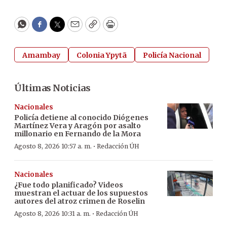
WhatsApp
Facebook
Twitter
Email
Copy
Print
Amambay
Colonia Ypytã
Policía Nacional
Últimas Noticias
Nacionales
Policía detiene al conocido Diógenes
Martínez Vera y Aragón por asalto
millonario en Fernando de la Mora
·
Agosto 8, 2026 10:57 a. m.
Redacción ÚH
Nacionales
¿Fue todo planificado? Videos
muestran el actuar de los supuestos
autores del atroz crimen de Roselin
·
Agosto 8, 2026 10:31 a. m.
Redacción ÚH