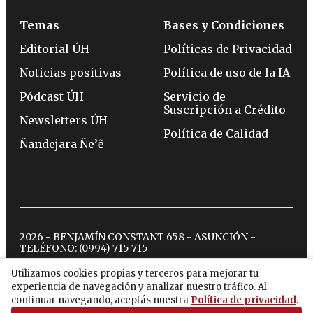
Temas
Bases y Condiciones
Editorial ÚH
Políticas de Privacidad
Noticias positivas
Política de uso de la IA
Pódcast ÚH
Servicio de
Suscripción a Crédito
Newsletters ÚH
Política de Calidad
Ñandejara Ñe’ẽ
2026 - BENJAMÍN CONSTANT 658 - ASUNCIÓN -
TELÉFONO:
(0994) 715 715
Utilizamos cookies propias y terceros para mejorar tu
experiencia de navegación y analizar nuestro tráfico. Al
twitter
instagram
facebook
tiktok
youtube
spotify
continuar navegando, aceptás nuestra
Política de privacidad
.