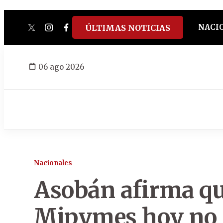
NACI
ÚLTIMAS NOTICIAS
twitter
instagram
facebook
tiktok
youtube
spotify
06 ago 2026
Nacionales
Asobán afirma qu
Mipymes hoy no s