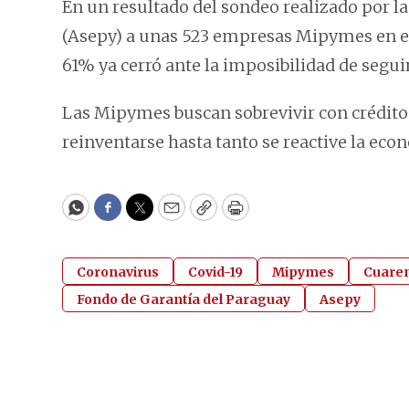
En un resultado del sondeo realizado por 
(Asepy) a unas 523 empresas Mipymes en el m
61% ya cerró ante la imposibilidad de segui
Las Mipymes buscan sobrevivir con crédito
reinventarse hasta tanto se reactive la eco
WhatsApp
Facebook
Twitter
Email
Copy
Print
Coronavirus
Covid-19
Mipymes
Cuaren
Fondo de Garantía del Paraguay
Asepy