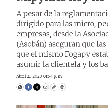
A pesar de la reglamentac
dirigido para las micro, 
empresas, desde la Asocia
(Asobán) aseguran que las 
que el mismo Fogapy estab
asumir la clientela y los b
Abril 21, 2020 01:54 p. m.
WhatsApp
Facebook
Twitter
Email
Copy
Print