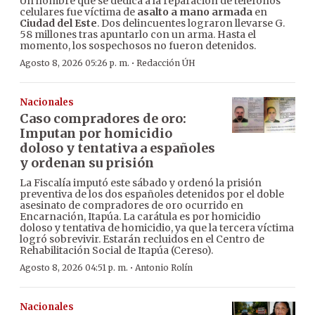
Un hombre que se dedica a la reparación de teléfonos
celulares fue víctima de
asalto a mano armada
en
Ciudad del Este
. Dos delincuentes lograron llevarse G.
58 millones tras apuntarlo con un arma. Hasta el
momento, los sospechosos no fueron detenidos.
·
Agosto 8, 2026 05:26 p. m.
Redacción ÚH
Nacionales
Caso compradores de oro:
Imputan por homicidio
doloso y tentativa a españoles
y ordenan su prisión
La Fiscalía imputó este sábado y ordenó la prisión
preventiva de los dos españoles detenidos por el doble
asesinato de compradores de oro ocurrido en
Encarnación, Itapúa. La carátula es por homicidio
doloso y tentativa de homicidio, ya que la tercera víctima
logró sobrevivir. Estarán recluidos en el Centro de
Rehabilitación Social de Itapúa (Cereso).
·
Agosto 8, 2026 04:51 p. m.
Antonio Rolín
Nacionales