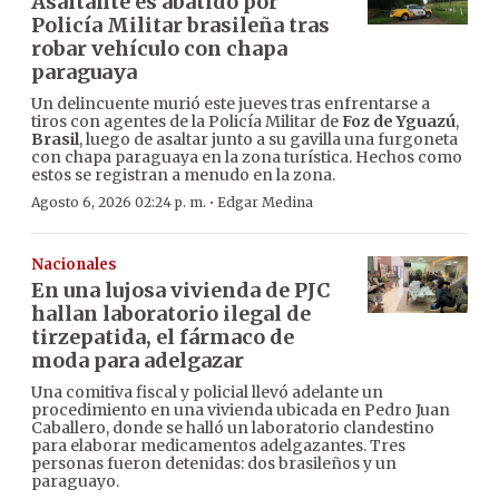
Asaltante es abatido por
Policía Militar brasileña tras
robar vehículo con chapa
paraguaya
Un delincuente murió este jueves tras enfrentarse a
tiros con agentes de la Policía Militar de
Foz de Yguazú
,
Brasil
, luego de asaltar junto a su gavilla una furgoneta
con chapa paraguaya en la zona turística. Hechos como
estos se registran a menudo en la zona.
·
Agosto 6, 2026 02:24 p. m.
Edgar Medina
Nacionales
En una lujosa vivienda de PJC
hallan laboratorio ilegal de
tirzepatida, el fármaco de
moda para adelgazar
Una comitiva fiscal y policial llevó adelante un
procedimiento en una vivienda ubicada en Pedro Juan
Caballero, donde se halló un laboratorio clandestino
para elaborar medicamentos adelgazantes. Tres
personas fueron detenidas: dos brasileños y un
paraguayo.