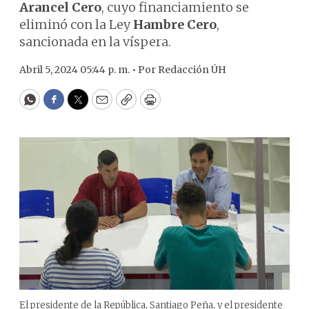
Arancel Cero
, cuyo financiamiento se
eliminó con la Ley
Hambre Cero
,
sancionada en la víspera.
Abril 5, 2024 05:44 p. m. •
Por
Redacción ÚH
WhatsApp
Facebook
Twitter
Email
Copy
Print
El presidente de la República, Santiago Peña, y el presidente