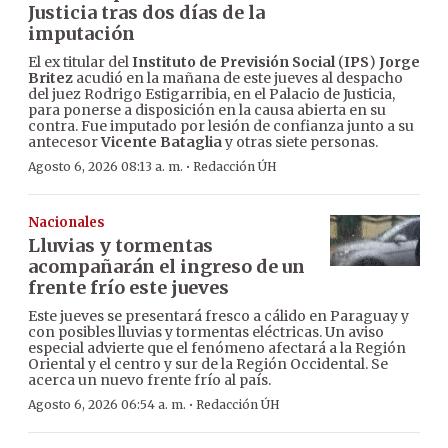
Justicia tras dos días de la
imputación
El ex titular del
Instituto de Previsión Social
(
IPS
)
Jorge
Britez
acudió en la mañana de este jueves al despacho
del juez Rodrigo Estigarribia, en el Palacio de Justicia,
para ponerse a disposición en la causa abierta en su
contra. Fue imputado por lesión de confianza junto a su
antecesor
Vicente Bataglia
y otras siete personas.
·
Agosto 6, 2026 08:13 a. m.
Redacción ÚH
Nacionales
Lluvias y tormentas
acompañarán el ingreso de un
frente frío este jueves
Este jueves se presentará fresco a cálido en Paraguay y
con posibles lluvias y tormentas eléctricas. Un aviso
especial advierte que el fenómeno afectará a la Región
Oriental y el centro y sur de la Región Occidental. Se
acerca un nuevo frente frío al país.
·
Agosto 6, 2026 06:54 a. m.
Redacción ÚH