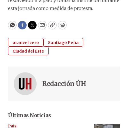
resolvieron ir a paro y tomar la institución durante
esta jornada como medida de protesta.
WhatsApp
Facebook
Twitter
Email
Copy
Print
arancel cero
Santiago Peña
Ciudad del Este
Redacción ÚH
Últimas Noticias
País