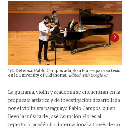
Defensa. Pablo Campos adaptó a Flores para su tesis
1
/
2
2
/
2
en la University of Oklahoma.
inve
Edited with Google AI
orq
La guarania, violín y academia se encuentran en la
propuesta artística y de investigación desarrollada
por el violinista paraguayo Pablo Campos, quien
llevó la música de José Asunción Flores al
repertorio académico internacional a través de un