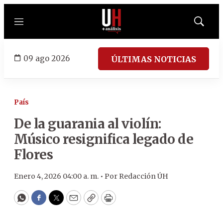
Menú
Mostrar
búsqued
09 ago 2026
ÚLTIMAS NOTICIAS
País
De la guarania al violín:
Músico resignifica legado de
Flores
Enero 4, 2026 04:00 a. m. •
Por
Redacción ÚH
WhatsApp
Facebook
Twitter
Email
Copy
Print