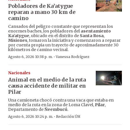
Pobladores de Ka’atygue
reparan a mano 30 km de
camino
Cansados del peligro constante que representan los
enormes baches, los pobladores del
asentamiento
Ka’atygue
, ubicado en el distrito de
Santa Rosa
,
Misiones
, tomaron la iniciativa y comenzaron a reparar
por cuenta propia un trayecto de aproximadamente 30
kilómetros de camino vecinal.
·
Agosto 6, 2026 10:38 p. m.
Vanessa Rodríguez
Nacionales
Animal en el medio de la ruta
causa accidente de militar en
Pilar
Una camioneta chocó contra una vaca que estaba en
medio de la ruta en la zona de Loma Clavel,
Pilar
,
Departamento de
Ñeembucú
.
·
Agosto 6, 2026 10:24 p. m.
Redacción ÚH