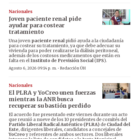
Nacionales
Joven paciente renal pide
ayudar para costear
tratamiento
Una joven
paciente renal
pidió ayuda a la ciudadanía
para costear su tratamiento, ya que debe adecuar su
vivienda para poder realizarse la diálisis peritoneal,
además de los costosos medicamentos que están en
falta en el
Instituto de Previsión Social
(
IPS
).
·
Agosto 6, 2026 09:14 p. m.
Redacción ÚH
Nacionales
El PLRA y YoCreo unen fuerzas
mientras la ANR busca
recuperar su bastión perdido
El acuerdo fue presentado este viernes durante un acto
que reunió a nueve de los 10 presidentes de comités del
Partido Liberal Radical Auténtico (PLRA)
de
Ciudad del
Este
, dirigentes liberales, candidatos a concejales de
YoCreo
y referentes de ambos sectores. Dos liberales