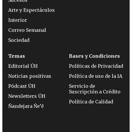
Sucesos
Arte y Espectáculos
Interior
Correo Semanal
Sociedad
Temas
Bases y Condiciones
Editorial ÚH
Políticas de Privacidad
Noticias positivas
Política de uso de la IA
Pódcast ÚH
Servicio de
Suscripción a Crédito
Newsletters ÚH
Política de Calidad
Ñandejara Ñe’ẽ