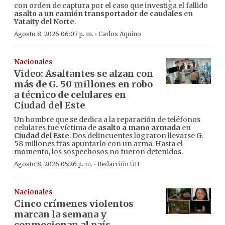
con orden de captura por el caso que investiga el fallido
asalto a un camión transportador de caudales
en
Yataity del Norte
.
·
Agosto 8, 2026 06:07 p. m.
Carlos Aquino
Nacionales
Video: Asaltantes se alzan con
más de G. 50 millones en robo
a técnico de celulares en
Ciudad del Este
Un hombre que se dedica a la reparación de teléfonos
celulares fue víctima de
asalto a mano armada
en
Ciudad del Este
. Dos delincuentes lograron llevarse G.
58 millones tras apuntarlo con un arma. Hasta el
momento, los sospechosos no fueron detenidos.
·
Agosto 8, 2026 05:26 p. m.
Redacción ÚH
Nacionales
Cinco crímenes violentos
marcan la semana y
conmocionan al país