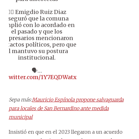
👉🏼 Emigdio Ruiz Diaz
aseguró que la comuna
cumplió con lo acordado en
el pasado y que los
empresarios mencionaron
ontactos políticos, pero que
él mantuvo su postura
institucional.
🗣️…
ic.twitter.com/1Y7EQDWatx
Sepa más:
Mauricio Espínola propone salvaguarda
para locales de San Bernardino ante medida
municipal
Insistió en que en el 2023 llegaron a un acuerdo