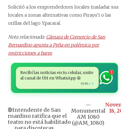
Solicitó a los emprendedores locales trasladar sus
locales a zonas alternativas como Pirayu’i o las
orillas del lago Ypacaraí.
Nota relacionada:
Cámara de Comercio de San
Bernardino apunta a Peña en polémica por
restricciones a bares
Recibí las noticias en tu celular, unite
1
al canal de ÚH en WhatsApp 🤩
✓✓
10:14
—
Novembe
🔴Intendente de San
Monumental
18, 2025
Bernardino ratifica que el
AM 1080
nfiteatro no está habilitado
(@AM_1080)
para discotecas