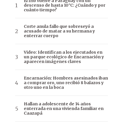
El frío vuelve a Paraguay con un
descenso de hasta 10°C: ¿Cuándo y por
cuánto tiempo?
Corte anula fallo que sobreseyó a
acusado de matar a su hermana y
enterrar cuerpo
Video: Identifican a los ejecutados en
un parque ecológico de Encarnación y
aparecen imágenes claves
Encarnación: Hombres asesinados iban
a comprar oro, uno recibió 8 balazos y
otro uno en la boca
Hallan a adolescente de 14 años
enterrada en una vivienda familiar en
Caazapá