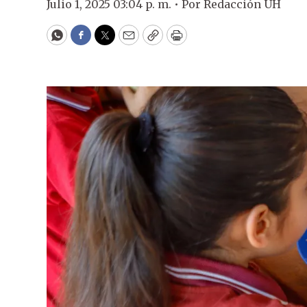
Julio 1, 2025 03:04 p. m. •
Por
Redacción ÚH
WhatsApp
Facebook
Twitter
Email
Copy
Print