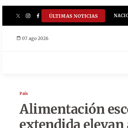
NACI
ÚLTIMAS NOTICIAS
twitter
instagram
facebook
tiktok
youtube
spotify
07 ago 2026
País
Alimentación esc
extendida elevan 