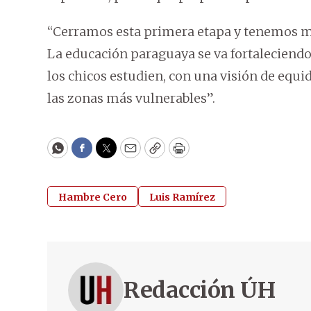
“Cerramos esta primera etapa y tenemos 
La educación paraguaya se va fortaleciend
los chicos estudien, con una visión de equ
las zonas más vulnerables”.
WhatsApp
Facebook
Twitter
Email
Copy
Print
Hambre Cero
Luis Ramírez
Redacción ÚH