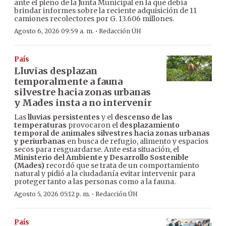
ante el pleno de la Junta Municipal en la que debía
brindar informes sobre la reciente adquisición de 11
camiones recolectores por G. 13.606 millones.
·
Agosto 6, 2026 09:59 a. m.
Redacción ÚH
País
Lluvias desplazan
temporalmente a fauna
silvestre hacia zonas urbanas
y Mades insta a no intervenir
Las
lluvias persistentes
y el
descenso de las
temperaturas
provocaron el
desplazamiento
temporal de animales silvestres hacia zonas urbanas
y periurbanas
en busca de refugio, alimento y espacios
secos para resguardarse. Ante esta situación, el
Ministerio del Ambiente y Desarrollo Sostenible
(Mades)
recordó que se trata de un comportamiento
natural y pidió a la ciudadanía evitar intervenir para
proteger tanto a las personas como a la fauna.
·
Agosto 5, 2026 05:12 p. m.
Redacción ÚH
País