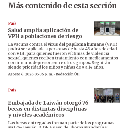
Más contenido de esta sección
País
Salud amplía aplicación de
VPH a poblaciones de riesgo
La vacuna contra el
virus del papiloma humano
(VPH)
podrá ser aplicada a personas de hasta 45 años de edad
con
VIH
, para quienes fueron víctimas de violencia
sexual, quienes reciben tratamiento con medicamentos
con inmunodepresor, entre otros grupos. Seguirán
siendo prioridad los niños y niñas de 9 a 14 años.
·
Agosto 6, 2026 05:06 p. m.
Redacción ÚH
País
Embajada de Taiwán otorgó 76
becas en distintas disciplinas
y niveles académicos
Las becas entregadas forman parte de los programas
MOFA-Taiwán, ICDF, Huayu de Idioma Mandarín y