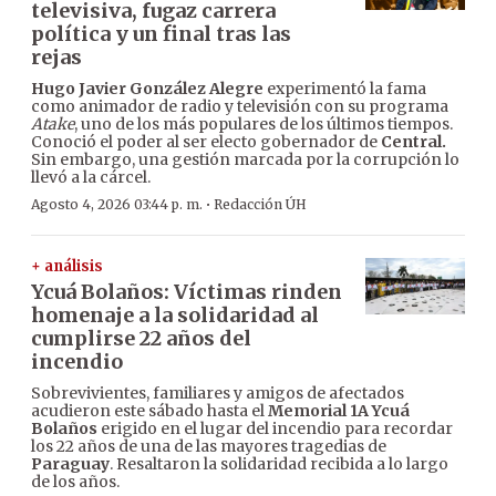
televisiva, fugaz carrera
política y un final tras las
rejas
Hugo Javier González Alegre
experimentó la fama
como animador de radio y televisión con su programa
Atake
, uno de los más populares de los últimos tiempos.
Conoció el poder al ser electo gobernador de
Central.
Sin embargo, una gestión marcada por la corrupción lo
llevó a la cárcel.
·
Agosto 4, 2026 03:44 p. m.
Redacción ÚH
+ análisis
Ycuá Bolaños: Víctimas rinden
homenaje a la solidaridad al
cumplirse 22 años del
incendio
Sobrevivientes, familiares y amigos de afectados
acudieron este sábado hasta el
Memorial 1A Ycuá
Bolaños
erigido en el lugar del incendio para recordar
los 22 años de una de las mayores tragedias de
Paraguay
. Resaltaron la solidaridad recibida a lo largo
de los años.