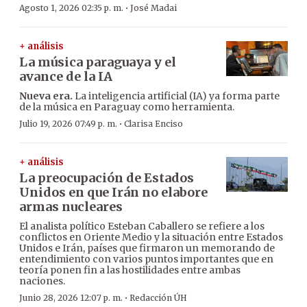
·
Agosto 1, 2026 02:35 p. m.
José Madai
+ análisis
La música paraguaya y el
avance de la IA
Nueva era.
La inteligencia artificial (IA) ya forma parte
de la música en Paraguay como herramienta.
·
Julio 19, 2026 07:49 p. m.
Clarisa Enciso
+ análisis
La preocupación de Estados
Unidos en que Irán no elabore
armas nucleares
El analista político Esteban Caballero se refiere a los
conflictos en Oriente Medio y la situación entre Estados
Unidos e Irán, países que firmaron un memorando de
entendimiento con varios puntos importantes que en
teoría ponen fin a las hostilidades entre ambas
naciones.
·
Junio 28, 2026 12:07 p. m.
Redacción ÚH