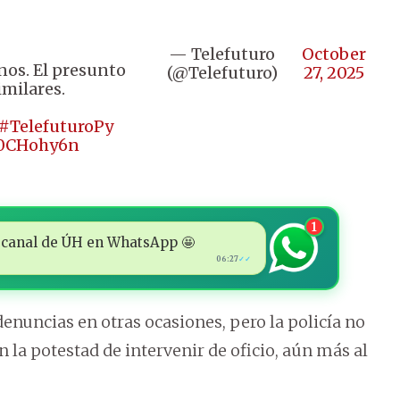
— Telefuturo
October
nos. El presunto
(@Telefuturo)
27, 2025
imilares.
#TelefuturoPy
920CHohy6n
1
 al canal de ÚH en WhatsApp 🤩
06:27
✓✓
enuncias en otras ocasiones, pero la policía no
n la potestad de intervenir de oficio, aún más al