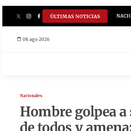
NACI
ÚLTIMAS NOTICIAS
twitter
instagram
facebook
tiktok
youtube
spotify
08 ago 2026
Nacionales
Hombre golpea a s
de todos y amena