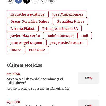
WhatsApp
Facebook
Twitter
Email
Copy
Print
Escrache a políticos
José María Ibáñez
Óscar González Daher
González Daher
Lorena Plabst
Príncipe di Savoia SA
Javier Díaz Verón
Rubén Quesnel
Indi
Juan Ángel Napout
Jorge Oviedo Matto
Unace
FIFAGate
Últimas Noticias
Opinión
Arranca el show del “cambio” y el
“shutdown”
·
Agosto 9, 2026 04:00 a. m.
Estela Ruíz Díaz
Opinión