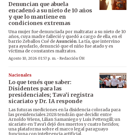
Denuncian que abuela
encadenó a su nieto de 10 años
y que lo mantiene en
condiciones extremas
Una mujer fue denunciada por maltratar a su nieto de 10
años, cuya madre falleció y quedó a cargo de ella, en el
barrio Zeballos Cué de
Asunción
. La tía, que intervino
para ayudarlo, denunció que el niño fue atado y es
víctima de constantes maltratos.
·
Agosto 10, 2026 01:57 p. m.
Redacción ÚH
Nacionales
Lo que tenés que saber:
Disidentes para las
presidenciales; Tava’i registra
sicariato y Dr. IA responde
Las futuras mediciones en la disidencia colorada para
las presidenciales 2028 tendrán que decidir entre
Arnoldo Wiens, Lilian Samaniego y Luis Pettengill; un
sicariato en Tava’i dejó dos muertos y cuatro heridos;
una plataforma sobre el marco legal paraguayo
funciona con inteligencia artificial.