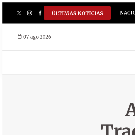
NACI
ÚLTIMAS NOTICIAS
twitter
instagram
facebook
tiktok
youtube
spotify
07 ago 2026
A
Tra