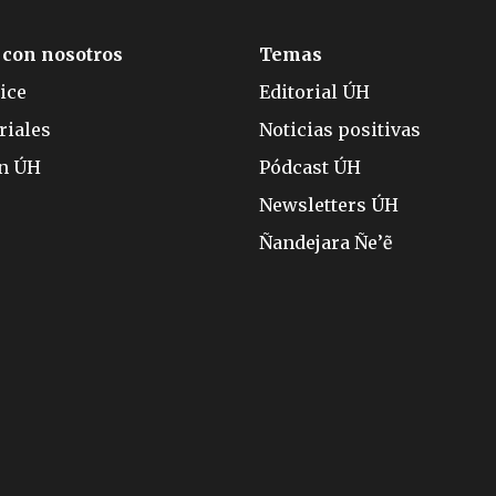
 con nosotros
Temas
ice
Editorial ÚH
riales
Noticias positivas
ón ÚH
Pódcast ÚH
Newsletters ÚH
Ñandejara Ñe’ẽ