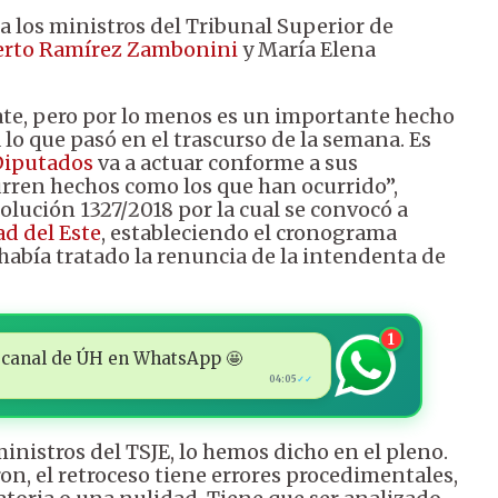
 a los ministros del Tribunal Superior de
erto Ramírez Zambonini
y María Elena
rate, pero por lo menos es un importante hecho
 lo que pasó en el trascurso de la semana. Es
Diputados
va a actuar conforme a sus
rren hechos como los que han ocurrido”,
solución 1327/2018 por la cual se convocó a
d del Este
, estableciendo el cronograma
 había tratado la renuncia de la intendenta de
1
 al canal de ÚH en WhatsApp 🤩
04:05
✓✓
inistros del TSJE, lo hemos dicho en el pleno.
ron, el retroceso tiene errores procedimentales,