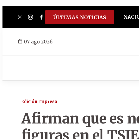
NACI
ÚLTIMAS NOTICIAS
twitter
instagram
facebook
tiktok
youtube
spotify
07 ago 2026
Edición Impresa
Afirman que es n
figuras en el TSJE