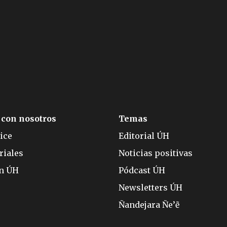
 con nosotros
Temas
ice
Editorial ÚH
riales
Noticias positivas
ón ÚH
Pódcast ÚH
Newsletters ÚH
Ñandejara Ñe’ẽ