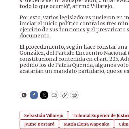
si debería ser una suspensión, o una revoc
todo lo que ocurrió”, afirmó Villarejo.
Por esto, varios legisladores pusieron en m
iniciar el juicio político contra los tres m
ejercicio de sus funciones y el prevaricato 
documento.
El procedimiento, según hace constar una d
González, del Partido Encuentro Nacional (
constitucional contenida en el art. 225. A
pedido los de Patria Querida, algunos voto
acatarían un mandato partidario, que se es
WhatsApp
Facebook
Twitter
Email
Copy
Print
Sebastián Villarejo
Tribunal Superior de Justic
Jaime Bestard
María Elena Wapenka
Cáma