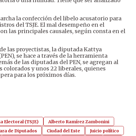
atoria o una nulidad. Tiene que ser analizado
archa la confección del libelo acusatorio para
inistros del TSJE. El mal desempeño en el
son las principales causales, según consta en el
e las proyectistas, la diputada Kattya
PEN), se hace a través de la herramienta
demás de las diputadas del PEN, se agregan al
s colorados y unos 22 liberales, quienes
pera para los próximos días.
ia Electoral (TSJE)
Alberto Ramírez Zambonini
ra de Diputados
Ciudad del Este
Juicio político