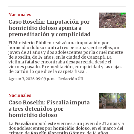
Nacionales
Caso Roselín: Imputación por
homicidio doloso apunta a
premeditación y complicidad
El Ministerio Público realizó una imputación por
homicidio doloso contra tres personas, entre ellas, un
joven de 21 años y dos adolescentes por la cruel muerte
de Roselín, de 14 años, en la ciudad de Caazapá. La
víctima fatal se encontraba desaparecida desde el
viernes pasado. Premeditación, complicidad y las cajas
de cartón: lo que dice la carpeta fiscal.
·
Agosto 7, 2026 09:09 p. m.
Redacción ÚH
Nacionales
Caso Roselín: Fiscalía imputa
a tres detenidos por
homicidio doloso
La
Fiscalía
imputó este viernes a un joven de 21 años y a
dos adolescentes por
homicidio doloso
, en el marco del
crimen de
Roselín Florentín Gómez
, de 14 años,