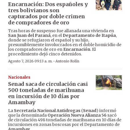
Encarnación: Dos españoles y
tres bolivianos son
capturados por doble crimen
de compradores de oro
Tras horas de suspenso fue allanada una vivienda en
San Juan del Paraná
, en el
Departamento de Itapúa
,
donde se refugiaron el español y su hijo,
presumiblemente involucrados en el doble homicidio de
los compradores de oro en
Encarnación
. El
procedimiento dejó cinco detenidos.
·
Agosto 7, 2026 09:13 a. m.
Antonio Rolín
Nacionales
Senad saca de circulación casi
500 toneladas de marihuana
en incursión de 10 días por
Amambay
La
Secretaría Nacional Antidrogas
(
Senad
) informó
que la denominada
Operación Nueva Alianza 56
sacó
de circulación 498 toneladas de marihuana en 10 días de
incursiones en zonas boscosas por el Departamento de
Amambay
.