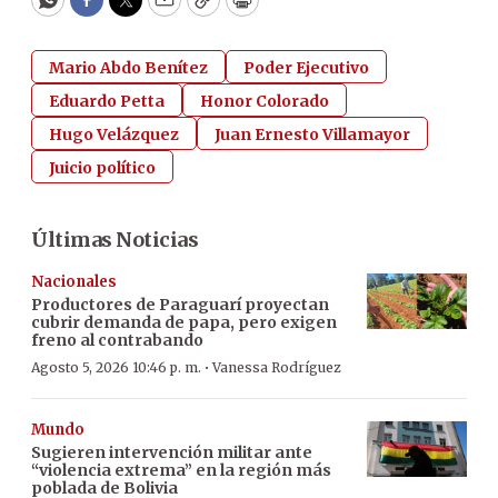
WhatsApp
Facebook
Twitter
Email
Copy
Print
Mario Abdo Benítez
Poder Ejecutivo
Eduardo Petta
Honor Colorado
Hugo Velázquez
Juan Ernesto Villamayor
Juicio político
Últimas Noticias
Nacionales
Productores de Paraguarí proyectan
cubrir demanda de papa, pero exigen
freno al contrabando
·
Agosto 5, 2026 10:46 p. m.
Vanessa Rodríguez
Mundo
Sugieren intervención militar ante
“violencia extrema” en la región más
poblada de Bolivia