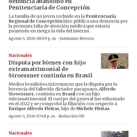
denuncia abandono en
Penitenciaría de Concepción
La familia de un joven recluido en la
Penitenciaría
Regional de Concepción
hizo pública una denuncia por
la presunta falta de atención médica que estaría
poniendo en riesgo la vida del interno.
·
Agosto 5, 2026 08:09 p. m.
Justiniano Riveros
Nacionales
Disputa por bienes con hijo
extramatrimonial de
Stroessner continúa en Brasil
Medios brasileños informaron que la disputa por la
herencia del fallecido dictador paraguayo,
Alfredo
Stroessner
, continúa en
Brasil
con un hijo
extramatrimonial. El cuerpo del general fue exhumado
en el 2022 y se comprobó la filiación con respecto a
Enrique Alfredo Fleitas
, hijo de
Michele Fleitas
.
·
Agosto 5, 2026 07:48 p. m.
Redacción ÚH
Nacionales