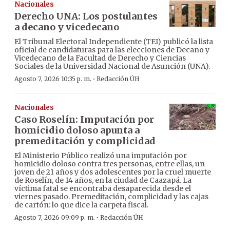
Nacionales
Derecho UNA: Los postulantes
a decano y vicedecano
El Tribunal Electoral Independiente (TEI) publicó la lista
oficial de candidaturas para las elecciones de Decano y
Vicedecano de la Facultad de Derecho y Ciencias
Sociales de la Universidad Nacional de Asunción (UNA).
·
Agosto 7, 2026 10:35 p. m.
Redacción ÚH
Nacionales
Caso Roselín: Imputación por
homicidio doloso apunta a
premeditación y complicidad
El Ministerio Público realizó una imputación por
homicidio doloso contra tres personas, entre ellas, un
joven de 21 años y dos adolescentes por la cruel muerte
de Roselín, de 14 años, en la ciudad de Caazapá. La
víctima fatal se encontraba desaparecida desde el
viernes pasado. Premeditación, complicidad y las cajas
de cartón: lo que dice la carpeta fiscal.
·
Agosto 7, 2026 09:09 p. m.
Redacción ÚH