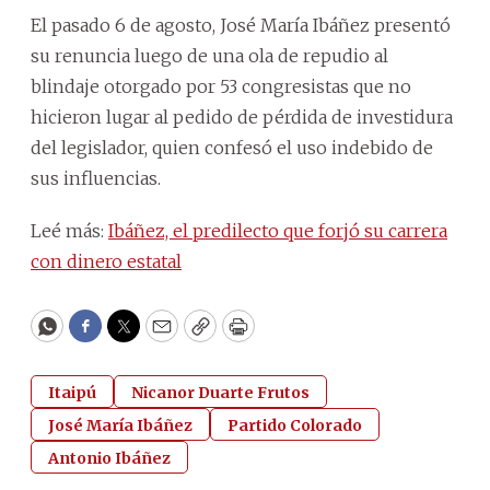
El pasado 6 de agosto, José María Ibáñez presentó
su renuncia luego de una ola de repudio al
blindaje otorgado por 53 congresistas que no
hicieron lugar al pedido de pérdida de investidura
del legislador, quien confesó el uso indebido de
sus influencias.
Leé más:
Ibáñez, el predilecto que forjó su carrera
con dinero estatal
WhatsApp
Facebook
Twitter
Email
Copy
Print
Itaipú
Nicanor Duarte Frutos
José María Ibáñez
Partido Colorado
Antonio Ibáñez