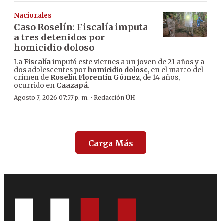
Nacionales
Caso Roselín: Fiscalía imputa
a tres detenidos por
homicidio doloso
La
Fiscalía
imputó este viernes a un joven de 21 años y a
dos adolescentes por
homicidio doloso
, en el marco del
crimen de
Roselín Florentín Gómez
, de 14 años,
ocurrido en
Caazapá
.
·
Agosto 7, 2026 07:57 p. m.
Redacción ÚH
Carga Más