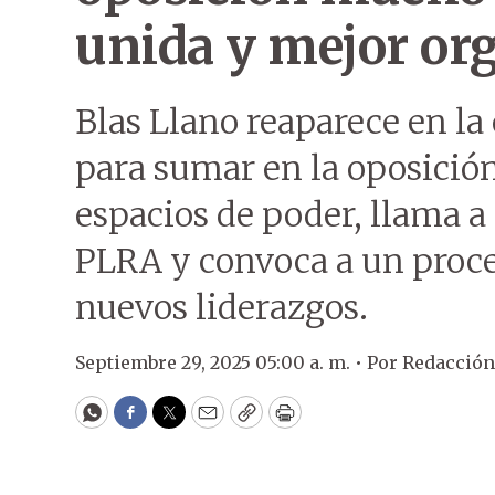
unida y mejor or
Blas Llano reaparece en la 
para sumar en la oposición
espacios de poder, llama a 
PLRA y convoca a un proce
nuevos liderazgos.
Septiembre 29, 2025 05:00 a. m. •
Por
Redacció
WhatsApp
Facebook
Twitter
Email
Copy
Print