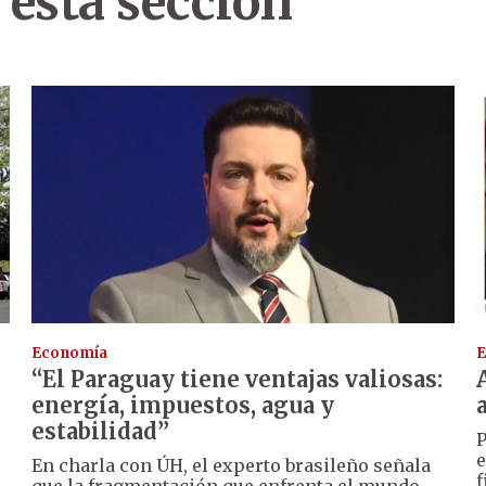
 esta sección
Economía
E
“El Paraguay tiene ventajas valiosas:
energía, impuestos, agua y
estabilidad”
P
e
En charla con ÚH, el experto brasileño señala
f