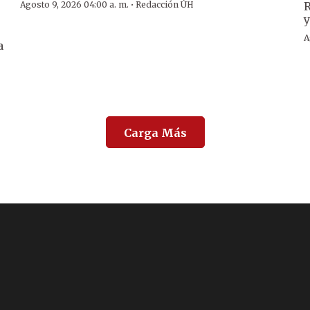
·
Agosto 9, 2026 04:00 a. m.
Redacción ÚH
R
y
A
a
Carga Más