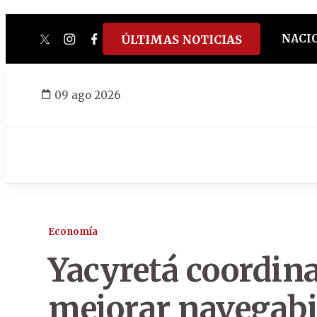
NACI
ÚLTIMAS NOTICIAS
twitter
instagram
facebook
tiktok
youtube
spotify
09 ago 2026
Economía
Yacyretá coordina
mejorar navegabil