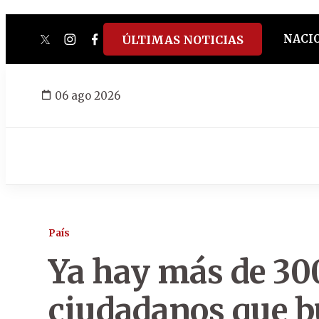
NACI
ÚLTIMAS NOTICIAS
twitter
instagram
facebook
tiktok
youtube
spotify
06 ago 2026
País
Ya hay más de 30
ciudadanos que b