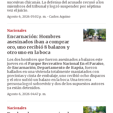
sucesivas chicanas. La defensa del acusado recusó a los
miembros del tribunal y logró suspender por séptima
vez el juicio.
·
Agosto 6, 2026 05:02 p. m.
Carlos Aquino
Nacionales
Encarnación: Hombres
asesinados iban a comprar
oro, uno recibió 8 balazos y
otro uno en la boca
Los dos hombres que fueron asesinados a balazos este
jueves en el
Parque Recreativo Nacional En el Paraíso
,
de
Encarnación
,
Departamento de Itapúa
, fueron
hallados en una vivienda totalmente maniatados con
precintas y cinta de embalaje, uno recibió ocho disparos
y el otro sufrió un balazo en la boca. Una tercera
persona logró sobrevivir y dos de los supuestos autores
ya están detenidos.
Agosto 6, 2026 04:47 p. m.
Nacionales