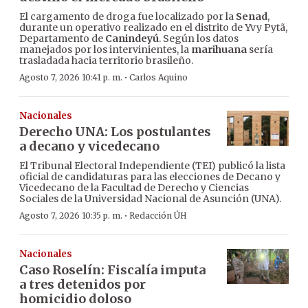
El cargamento de droga fue localizado por la
Senad
,
durante un operativo realizado en el distrito de Yvy Pytã,
Departamento de
Canindeyú
. Según los datos
manejados por los intervinientes, la
marihuana
sería
trasladada hacia territorio brasileño.
·
Agosto 7, 2026 10:41 p. m.
Carlos Aquino
Nacionales
Derecho UNA: Los postulantes
a decano y vicedecano
El Tribunal Electoral Independiente (TEI) publicó la lista
oficial de candidaturas para las elecciones de Decano y
Vicedecano de la Facultad de Derecho y Ciencias
Sociales de la Universidad Nacional de Asunción (UNA).
·
Agosto 7, 2026 10:35 p. m.
Redacción ÚH
Nacionales
Caso Roselín: Fiscalía imputa
a tres detenidos por
homicidio doloso