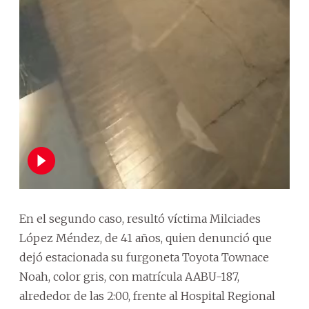
En el segundo caso, resultó víctima Milciades
López Méndez, de 41 años, quien denunció que
dejó estacionada su furgoneta Toyota Townace
Noah, color gris, con matrícula AABU-187,
alrededor de las 2:00, frente al Hospital Regional