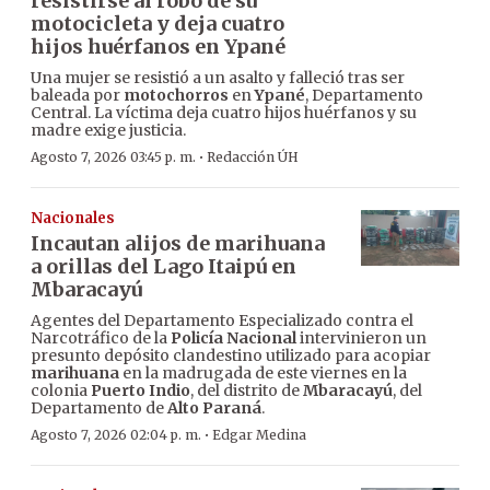
resistirse al robo de su
motocicleta y deja cuatro
hijos huérfanos en Ypané
Una mujer se resistió a un asalto y falleció tras ser
baleada por
motochorros
en
Ypané
, Departamento
Central. La víctima deja cuatro hijos huérfanos y su
madre exige justicia.
·
Agosto 7, 2026 03:45 p. m.
Redacción ÚH
Nacionales
Incautan alijos de marihuana
a orillas del Lago Itaipú en
Mbaracayú
Agentes del Departamento Especializado contra el
Narcotráfico de la
Policía Nacional
intervinieron un
presunto depósito clandestino utilizado para acopiar
marihuana
en la madrugada de este viernes en la
colonia
Puerto Indio
, del distrito de
Mbaracayú
, del
Departamento de
Alto Paraná
.
·
Agosto 7, 2026 02:04 p. m.
Edgar Medina