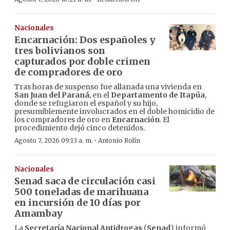
Nacionales
Encarnación: Dos españoles y
tres bolivianos son
capturados por doble crimen
de compradores de oro
Tras horas de suspenso fue allanada una vivienda en
San Juan del Paraná
, en el
Departamento de Itapúa
,
donde se refugiaron el español y su hijo,
presumiblemente involucrados en el doble homicidio de
los compradores de oro en
Encarnación
. El
procedimiento dejó cinco detenidos.
·
Agosto 7, 2026 09:13 a. m.
Antonio Rolín
Nacionales
Senad saca de circulación casi
500 toneladas de marihuana
en incursión de 10 días por
Amambay
La
Secretaría Nacional Antidrogas
(
Senad
) informó