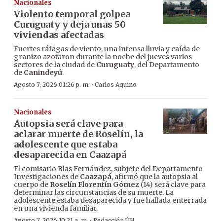
Nacionales
Violento temporal golpea
Curuguaty y deja unas 50
viviendas afectadas
Fuertes ráfagas de viento, una intensa lluvia y caída de
granizo azotaron durante la noche del jueves varios
sectores de la ciudad de
Curuguaty
, del Departamento
de
Canindeyú
.
·
Agosto 7, 2026 01:26 p. m.
Carlos Aquino
Nacionales
Autopsia será clave para
aclarar muerte de Roselín, la
adolescente que estaba
desaparecida en Caazapá
El comisario Blas Fernández, subjefe del Departamento
Investigaciones de
Caazapá
, afirmó que la autopsia al
cuerpo de
Roselín Florentín Gómez
(14) será clave para
determinar las circunstancias de su muerte. La
adolescente estaba desaparecida y fue hallada enterrada
en una vivienda familiar.
·
Agosto 7, 2026 10:21 a. m.
Redacción ÚH